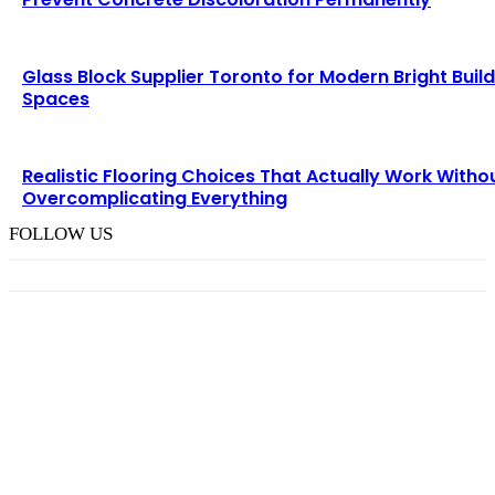
Glass Block Supplier Toronto for Modern Bright Buil
Spaces
Realistic Flooring Choices That Actually Work Witho
Overcomplicating Everything
FOLLOW US
TRENDING POST
Choosing the Right Pneumatic Part Feeder for
Your Production Line
August 6, 2026