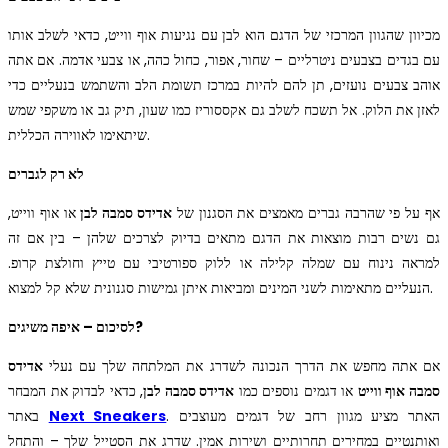
מכיוון שהגוון המרכזי של הדגם הוא לבן עם נגיעות אוף ווייט, כדאי לשלב אותו
עם בגדים בצבעים ניטרליים – שחור, אפור, כחול כהה, או צבעי אדמה. אם אתה
אוהב צבעים נועזים, תן להם להיות במרכז תשומת הלב והשתמש בנעליים כדי
לאזן את הלוק. אל תשכח לשלב גם אקססוריז כמו שעון, תיק גב או משקפי שמש
שיתאימו לאווירה הכללית.
לא רק לגברים
אף על פי שהרבה גברים מאמצים את הסגנון של
אדידס סמבה לבן
או אוף ווייט,
גם נשים רבות מוצאות את הדגם מתאים בדיוק לצרכים שלהן – בין אם זה
למראה נינוח עם שמלה קלילה או ללוק ספורטיבי עם טייץ וחולצת קרופ.
הנעליים מתאימות לשני המינים ומביאות איתן גמישות סגנונית שלא קל למצוא.
לסיכום – איפה משיגים?
אם אתה מחפש את הדרך הנכונה לשדרג את המלתחה שלך עם נעלי
אדידס
סמבה אוף ווייט
או דגמים נוספים כמו
אדידס סמבה לבן
, כדאי לבדוק את המבחר
. האתר מציע מגוון רחב של דגמים מעוצבים
Next Sneakers
באתר
ואותנטיים במחירים תחרותיים ושירות אמין. שדרג את הסטייל שלך – והתחל