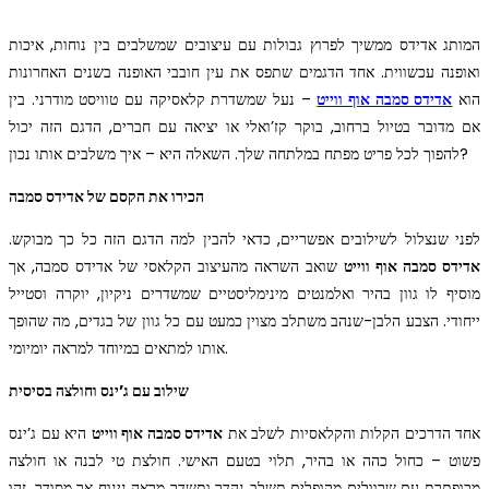
המותג אדידס ממשיך לפרוץ גבולות עם עיצובים שמשלבים בין נוחות, איכות
ואופנה עכשווית. אחד הדגמים שתפס את עין חובבי האופנה בשנים האחרונות
הוא
אדידס סמבה אוף ווייט
– נעל שמשדרת קלאסיקה עם טוויסט מודרני. בין
אם מדובר בטיול ברחוב, בוקר קז’ואלי או יציאה עם חברים, הדגם הזה יכול
להפוך לכל פריט מפתח במלתחה שלך. השאלה היא – איך משלבים אותו נכון?
הכירו את הקסם של אדידס סמבה
לפני שנצלול לשילובים אפשריים, כדאי להבין למה הדגם הזה כל כך מבוקש.
אדידס סמבה אוף ווייט
שואב השראה מהעיצוב הקלאסי של אדידס סמבה, אך
מוסיף לו גוון בהיר ואלמנטים מינימליסטיים שמשדרים ניקיון, יוקרה וסטייל
ייחודי. הצבע הלבן-שנהב משתלב מצוין כמעט עם כל גוון של בגדים, מה שהופך
אותו למתאים במיוחד למראה יומיומי.
שילוב עם ג’ינס וחולצה בסיסית
אחד הדרכים הקלות והקלאסיות לשלב את
אדידס סמבה אוף ווייט
היא עם ג’ינס
פשוט – כחול כהה או בהיר, תלוי בטעם האישי. חולצת טי לבנה או חולצה
מכופתרת עם שרוולים מקופלים תשלב נהדר ותשדר מראה נינוח אך מסודר. זהו