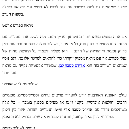
שילוב שמתאים גם ליום במשרד עם קוד לבוש לא רשמי וגם ליציאה קלילה
בשעות הערב.
מראה ספורט אלגנט
אם אתה מחפש משהו יותר מחויט אך עדיין נינוח, נסה לשלב את הנעליים עם
מכנסי צ’ינו מחויטים בגוון חום, בז’ או אפור, בשילוב חולצה כהה וחגורת עור. כאן
בדיוק נכנסת הייחודיות של הדגם – הוא מצליח לשמור על תחושת נוחות של
נעלי ספורט, אך עם מראה מספיק יוקרתי כדי להתאים למראה אלגנטי. דגם נוסף
שמתאים לשילוב כזה הוא
אדידס סמבה לבן
, שמשדר אלגנטיות נקייה עם מראה
נועז יותר.
שילוב עם לבוש אורבני
עולם האופנה האורבנית יודע להעריך פריטים נוחים וסטייליסטיים. מכנסיים
רחבים, חולצות אוברסייז, ג’קטי ג’ינס או מעילים בסגנון בומבר – כל אלה
משתלבים נהדר עם
אדידס סמבה אוף ווייט
. הנעליים יוצרות איזון בין הלוק
המודרני לבין טאץ’ קלאסי, ונותנות לבגד מראה שלם, מדויק ולא מתאמץ.
טיפים לשילוב צבעים